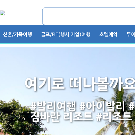
신혼/가족여행
골프/FIT(행사.기업)여행
호텔예약
투어
여기로 떠나볼까요
#발리여행 #아이발리 
짐바란 리조트 #리조트