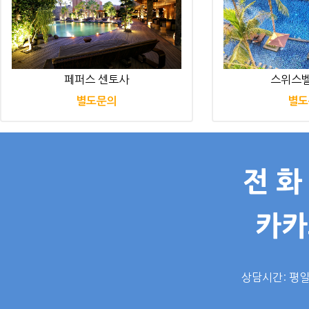
페퍼스 센토사
스위스벨
별도문의
별도
전 화 
카카
상담시간: 평일 