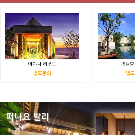
아야나 리조트
템플힐
별도문의
별도
떠나요 발리