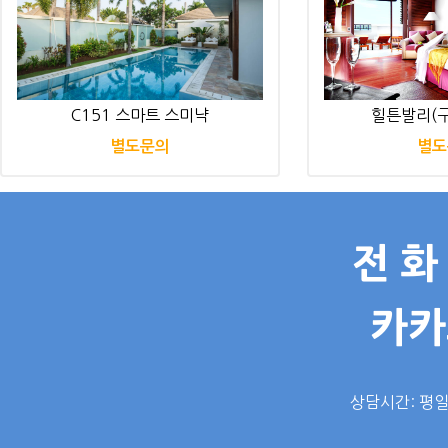
C151 스마트 스미냑
힐튼발리(구
별도문의
별도
전 화 
카카
상담시간: 평일 