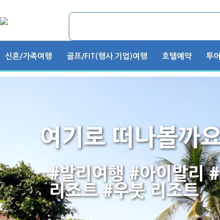
신혼/가족여행
골프/FIT(행사.기업)여행
호텔예약
투어
여기로 떠나볼까요
#발리여행 #아이발리 #
리조트 #우붓 리조트