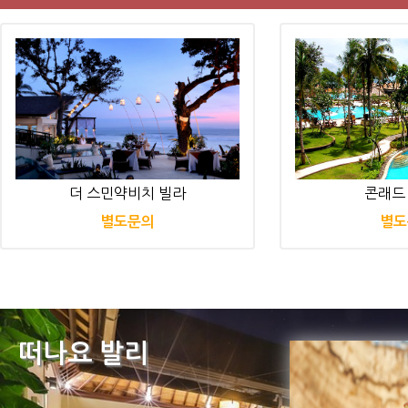
더 스민약비치 빌라
콘래드
별도문의
별도
떠나요 발리