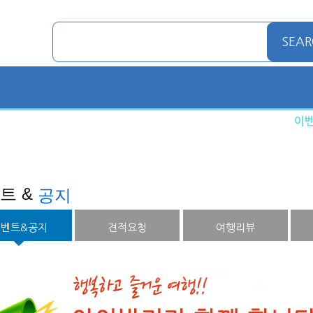
SEAR
이
여행
호텔예약
투어/입장권
트 &
공지
이벤트&공지
견적요청
여행리뷰