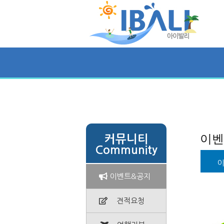
신혼/가족여행
골프/FIT(행사.기업)
이벤
커뮤니티
Community
이벤트&공지
견적요청