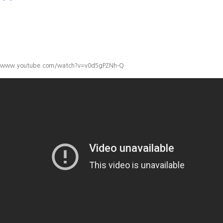
www.youtube.com/watch?v=v0d5gPZNh-Q