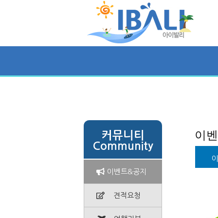
신혼/가족여행
골프/FIT(행사.기업)
이벤
커뮤니티
Community
이벤트&공지
견적요청