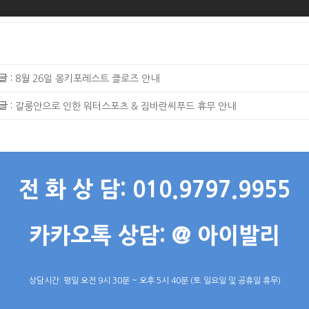
글 :
8월 26일 몽키포레스트 클로즈 안내
글 :
갈룽안으로 인한 워터스포츠 & 짐바란씨푸드 휴무 안내
전 화 상 담: 010.9797.9955
카카오톡 상담: @ 아이발리
상담시간: 평일 오전 9시 30분 ~ 오후 5시 40분 (토.일요일 및 공휴일 휴무)