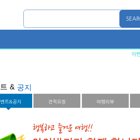
SEAR
이
여행
호텔예약
투어/입장권
트 &
공지
이벤트&공지
견적요청
여행리뷰