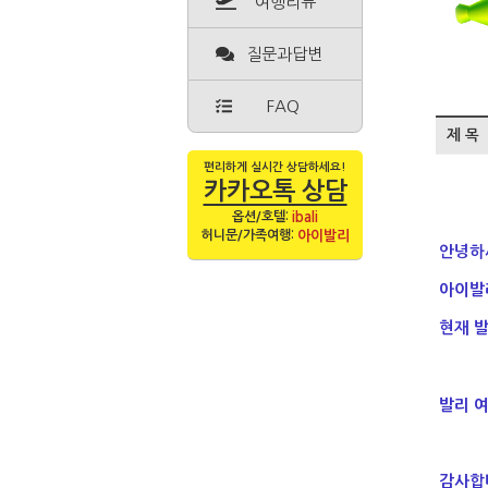
여행리뷰
질문과답변
FAQ
제 목
편리하게 실시간 상담하세요!
카카오톡 상담
옵션/호텔:
ibali
허니문/가족여행:
아이발리
안녕하
아이발
현재 
발리 
감사합